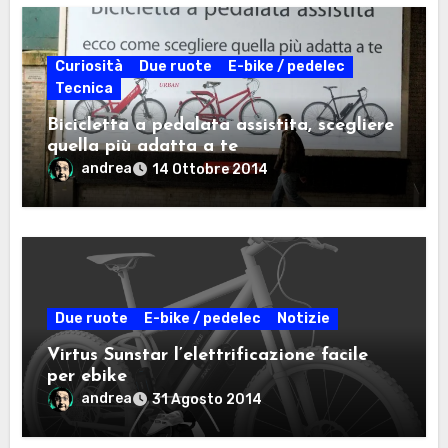
Curiosità
Due ruote
E-bike / pedelec
Tecnica
Bicicletta a pedalata assistita, scegliere
quella più adatta a te
andrea
14 Ottobre 2014
Due ruote
E-bike / pedelec
Notizie
Virtus Sunstar l’elettrificazione facile
per ebike
andrea
31 Agosto 2014