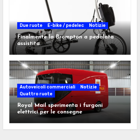
Due ruote
E-bike / pedelec
Notizie
Finalmente la Brompton a pedalata
assistita
Autoveicoli commerciali
Notizie
Quattro ruote
Royal Mail sperimenta i furgoni
elettrici per le consegne