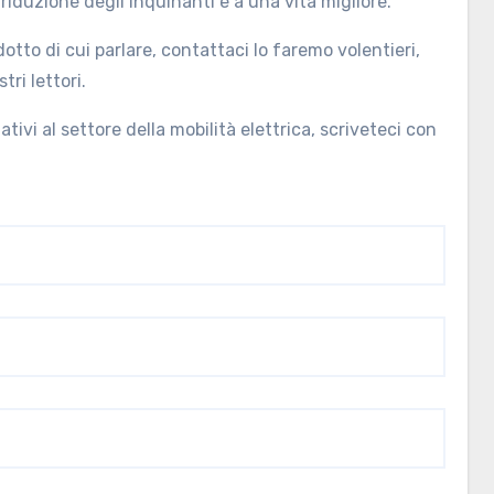
riduzione degli inquinanti e a una vita migliore.
tto di cui parlare, contattaci lo faremo volentieri,
tri lettori.
tivi al settore della mobilità elettrica, scriveteci con