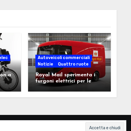
elec
Autoveicoli commerciali
Notizie
Quattro ruote
ton a
Royal Mail sperimenta i
furgoni elettrici per le
consegne