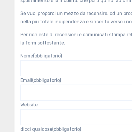
spostamento e la mobilità, che porti quindi ad una 
Se vuoi proporci un mezzo da recensire, od un prodo
nella più totale indipendenza e sincerità verso i nos
Per richieste di recensioni e comunicati stampa rela
la form sottostante.
Nome
(obbligatorio)
Email
(obbligatorio)
Website
dicci qualcosa
(obbligatorio)