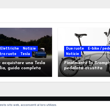
Elettriche
Notizie
Due ruote
E-bike / ped
tro ruote
Tesla
Notizie
acquistare una Tesla
Finalmente la Bromp
alia, guida completa
pedalata assistita
esto sito web, acconsenti al loro utilizzo.