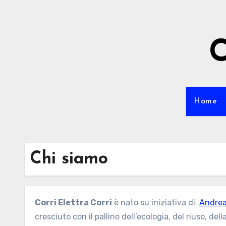
Passa
al
contenuto
C
Home
Chi siamo
Corri Elettra Corri
è nato su iniziativa di
Andrea
cresciuto con il pallino dell’ecologia, del riuso, de