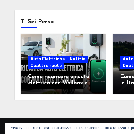
Ti Sei Perso
Auto Elettriche
Notizie
Auto 
Quattro ruote
Quat
Come ricaricare un’auto
Come 
elettrica con Wallbox e
in It
senza: guida semplice per
2026
scegliere la soluzione
giusta
Privacy e cookie: questo sito utilizza i cookie. Continuando a utilizzare qu
Corri Elettra Corri