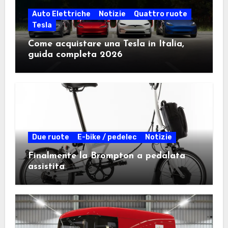
Auto Elettriche
Notizie
Quattro ruote
Tesla
Come acquistare una Tesla in Italia,
guida completa 2026
Due ruote
E-bike / pedelec
Notizie
Finalmente la Brompton a pedalata
assistita