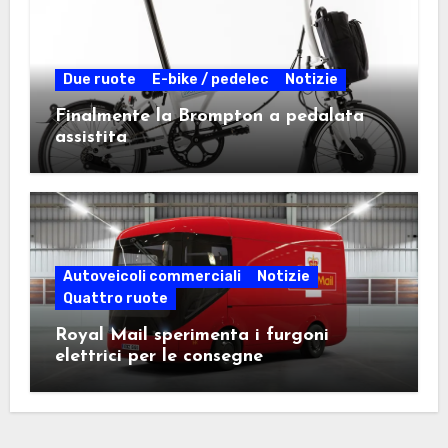
Due ruote
E-bike / pedelec
Notizie
Finalmente la Brompton a pedalata
assistita
Autoveicoli commerciali
Notizie
Quattro ruote
Royal Mail sperimenta i furgoni
elettrici per le consegne