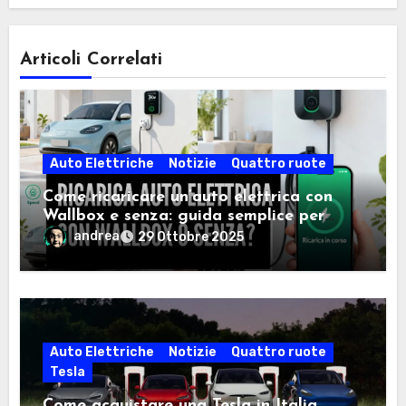
Articoli Correlati
Auto Elettriche
Notizie
Quattro ruote
Come ricaricare un’auto elettrica con
Wallbox e senza: guida semplice per
scegliere la soluzione giusta
andrea
29 Ottobre 2025
Auto Elettriche
Notizie
Quattro ruote
Tesla
Come acquistare una Tesla in Italia,