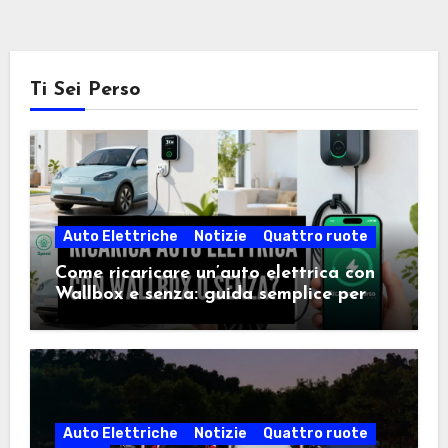
Ti Sei Perso
Auto Elettriche
Notizie
Quattro ruote
Come ricaricare un’auto elettrica con
Wallbox e senza: guida semplice per
scegliere la soluzione giusta
Auto Elettriche
Notizie
Quattro ruote