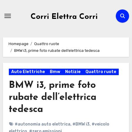
Passa
al
Corri Elettra Corri
contenuto
Homepage
Quattro ruote
BMW i3, prime foto rubate dell’elettrica tedesca
Auto Elettriche
Bmw
Notizie
Quattro ruote
BMW i3, prime foto
rubate dell’elettrica
tedesca
#autonomia auto elettrica
,
#BMW i3
,
#veicolo
elettrico
,
#zero emissioni