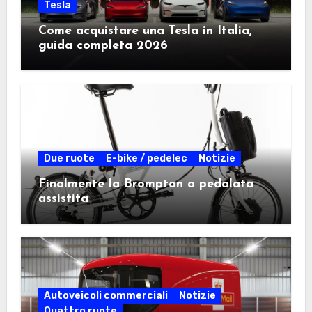
Tesla
Come acquistare una Tesla in Italia,
guida completa 2026
Due ruote
E-bike / pedelec
Notizie
Finalmente la Brompton a pedalata
assistita
Autoveicoli commerciali
Notizie
Quattro ruote