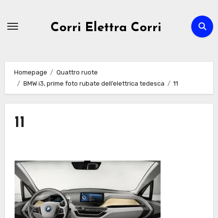
Passa
al
Corri Elettra Corri
contenuto
Homepage
Quattro ruote
BMW i3, prime foto rubate dell’elettrica tedesca
11
11