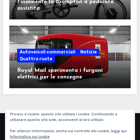
Finalmente la Brompton a pedalata
assistita
Autoveicoli commerciali
Notizie
Quattro ruote
Royal Mail sperimenta i furgoni
elettrici per le consegne
Privacy e cookie: questo sito utilizza i cookie. Continuando a
utilizzare questo sito web, acconsenti al loro utilizzo.
Corri Elettra Corri
Per ulteriori informazioni, anche sul controllo dei cookie, leggi qui:
Informativa sui cookie