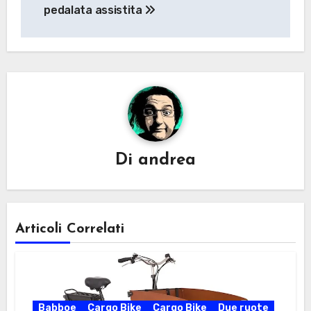
articoli
pedalata assistita
Di
andrea
Articoli Correlati
Babboe
Cargo Bike
Cargo Bike
Due ruote