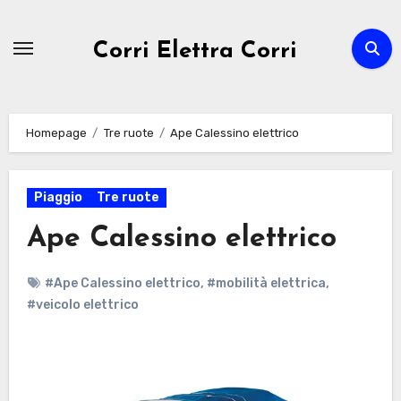
Passa
al
Corri Elettra Corri
contenuto
Homepage
Tre ruote
Ape Calessino elettrico
Piaggio
Tre ruote
Ape Calessino elettrico
#Ape Calessino elettrico
,
#mobilità elettrica
,
#veicolo elettrico