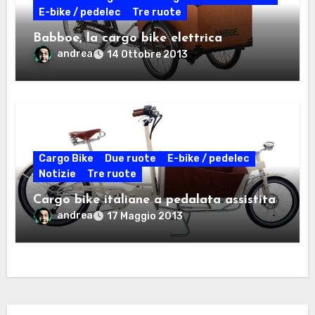
E-bike / pedelec
Tre ruote
Babboe, la cargo bike elettrica
andrea
14 Ottobre 2013
Cargo Bike
Due ruote
E-bike / pedelec
Notizie
Tre ruote
Cargo bike italiane a pedalata assistita
andrea
17 Maggio 2013