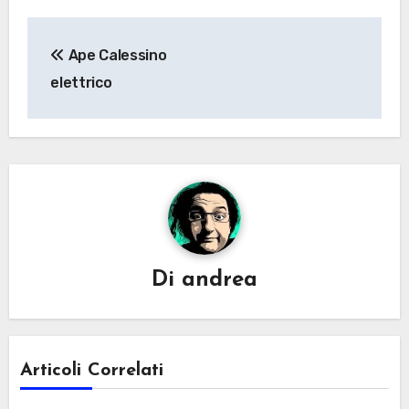
Navigazione
Ape Calessino
articoli
elettrico
Di
andrea
Articoli Correlati