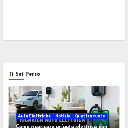
Ti Sei Perso
Auto Elettriche
Notizie
Quattro ruote
Come ricaricare un’auto elettrica con