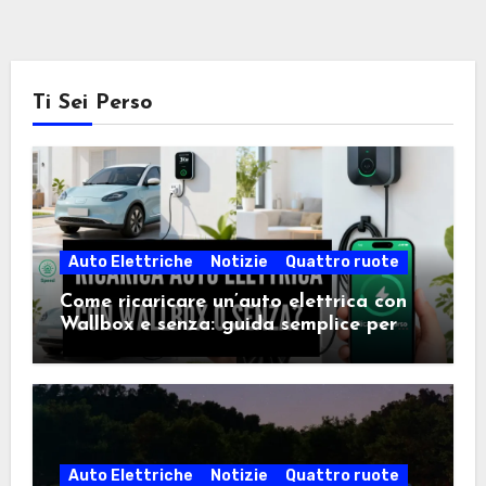
Ti Sei Perso
Auto Elettriche
Notizie
Quattro ruote
Come ricaricare un’auto elettrica con
Wallbox e senza: guida semplice per
scegliere la soluzione giusta
Auto Elettriche
Notizie
Quattro ruote