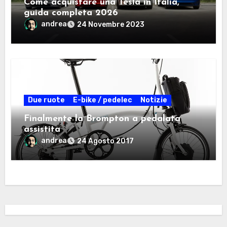
Come acquistare una Tesla in Italia,
guida completa 2026
andrea
24 Novembre 2023
Due ruote
E-bike / pedelec
Notizie
Finalmente la Brompton a pedalata
assistita
andrea
24 Agosto 2017