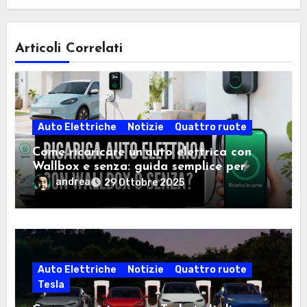
Articoli Correlati
Auto Elettriche
Notizie
Quattro ruote
Come ricaricare un’auto elettrica con
Wallbox e senza: guida semplice per
scegliere la soluzione giusta
andrea
29 Ottobre 2025
Auto Elettriche
Notizie
Quattro ruote
Tesla