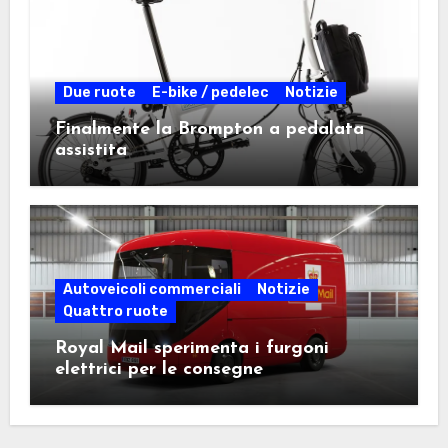
Due ruote
E-bike / pedelec
Notizie
Finalmente la Brompton a pedalata
assistita
Autoveicoli commerciali
Notizie
Quattro ruote
Royal Mail sperimenta i furgoni
elettrici per le consegne