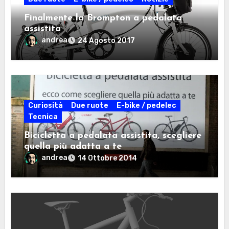
Finalmente la Brompton a pedalata
assistita
andrea
24 Agosto 2017
Curiosità
Due ruote
E-bike / pedelec
Tecnica
Bicicletta a pedalata assistita, scegliere
quella più adatta a te
andrea
14 Ottobre 2014