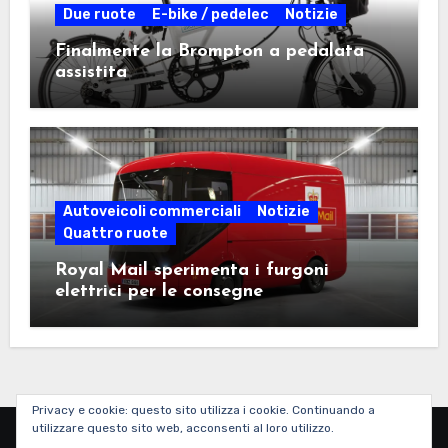
Due ruote
E-bike / pedelec
Notizie
Finalmente la Brompton a pedalata
assistita
Autoveicoli commerciali
Notizie
Quattro ruote
Royal Mail sperimenta i furgoni
elettrici per le consegne
Privacy e cookie: questo sito utilizza i cookie. Continuando a
utilizzare questo sito web, acconsenti al loro utilizzo.