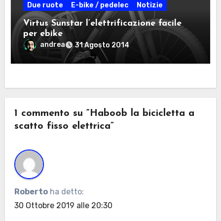
Due ruote
E-bike / pedelec
Notizie
Virtus Sunstar l’elettrificazione facile
per ebike
andrea
31 Agosto 2014
1 commento su “Haboob la bicicletta a
scatto fisso elettrica”
Roberto
ha detto:
30 Ottobre 2019 alle 20:30