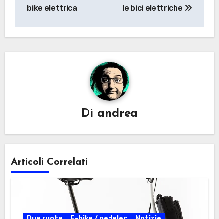
articoli
bike elettrica
le bici elettriche
Di
andrea
Articoli Correlati
Due ruote
E-bike / pedelec
Notizie