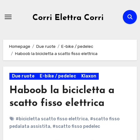
Passa
al
Corri Elettra Corri
contenuto
Homepage
Due ruote
E-bike / pedelec
Haboob la bicicletta a scatto fisso elettrica
Due ruote
E-bike / pedelec
Klaxon
Haboob la bicicletta a
scatto fisso elettrica
#bicicletta scatto fisso elettrica
,
#scatto fisso
pedalata assistita
,
#scatto fisso pedelec