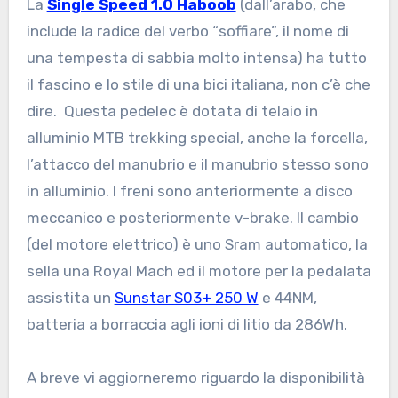
La
Single Speed 1.0 Haboob
(dall’arabo, che
include la radice del verbo “soffiare”, il nome di
una tempesta di sabbia molto intensa) ha tutto
il fascino e lo stile di una bici italiana, non c’è che
dire. Questa pedelec è dotata di telaio in
alluminio MTB trekking special, anche la forcella,
l’attacco del manubrio e il manubrio stesso sono
in alluminio. I freni sono anteriormente a disco
meccanico e posteriormente v-brake. Il cambio
(del motore elettrico) è uno Sram automatico, la
sella una Royal Mach ed il motore per la pedalata
assistita un
Sunstar S03+ 250 W
e 44NM,
batteria a borraccia agli ioni di litio da 286Wh.
A breve vi aggiorneremo riguardo la disponibilità