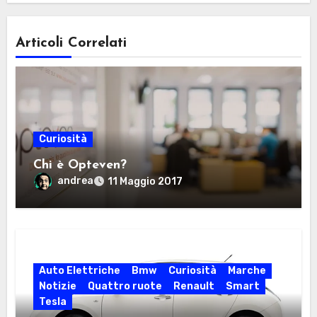
Articoli Correlati
Curiosità
Chi è Opteven?
andrea
11 Maggio 2017
Auto Elettriche
Bmw
Curiosità
Marche
Notizie
Quattro ruote
Renault
Smart
Tesla