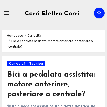
Passa
al
Corri Elettra Corri
contenuto
Homepage
Curiosità
Bici a pedalata assistita: motore anteriore, posteriore o
centrale?
Curiosità
Tecnica
Bici a pedalata assistita:
motore anteriore,
posteriore o centrale?
#bici pedalata assisitita
,
#bicicletta elettrica
,
#e-