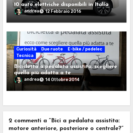
10 auto elettriche disponibili in Italia
andrea
12 Febbraio 2016
Curiosità
Due ruote
E-bike / pedelec
Tecnica
Bicicletta a pedalata assistita, scegliere
quella più adatta a te
andrea
14 Ottobre 2014
2 commenti a “Bici a pedalata assistita:
motore anteriore, posteriore o centrale?”