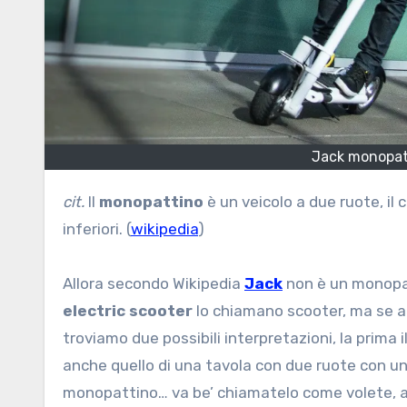
Jack monopatti
cit.
Il
monopattino
è un veicolo a due ruote, il
inferiori. (
wikipedia
)
Allora secondo Wikipedia
Jack
non è un monopat
electric scooter
lo chiamano scooter, ma se an
troviamo due possibili interpretazioni, la prima il
anche quello di una tavola con due ruote con u
monopattino… va be’ chiamatelo come volete, a