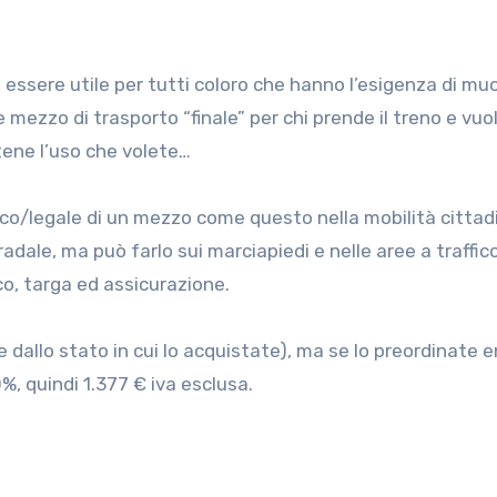
sere utile per tutti coloro che hanno l’esigenza di muo
 mezzo di trasporto “finale” per chi prende il treno e vuo
tene l’uso che volete…
dico/legale di un mezzo come questo nella mobilità cittad
adale, ma può farlo sui marciapiedi e nelle aree a traffic
sco, targa ed assicurazione.
e dallo stato in cui lo acquistate), ma se lo preordinate en
%, quindi 1.377 € iva esclusa.