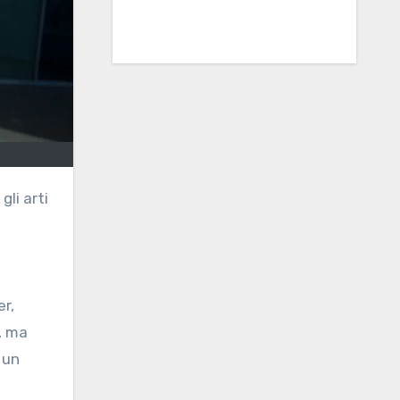
li arti
r,
o, ma
 un