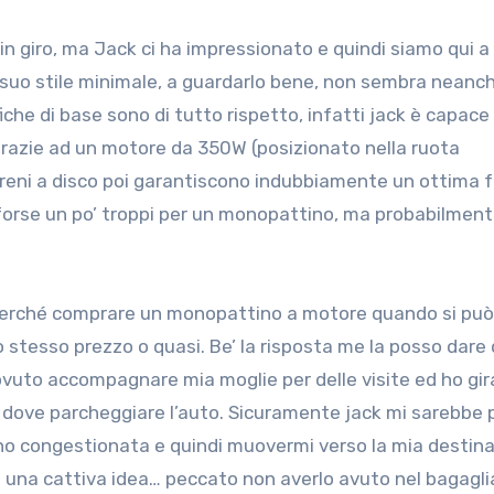
in giro, ma Jack ci ha impressionato e quindi siamo qui a
il suo stile minimale, a guardarlo bene, non sembra neanc
ifiche di base sono di tutto rispetto, infatti jack è capace
grazie ad un motore da 350W (posizionato nella ruota
 I freni a disco poi garantiscono indubbiamente un ottima 
, forse un po’ troppi per un monopattino, ma probabilmen
perché comprare un monopattino a motore quando si può
o stesso prezzo o quasi. Be’ la risposta me la posso dare 
ovuto accompagnare mia moglie per delle visite ed ho gir
o dove parcheggiare l’auto. Sicuramente jack mi sarebbe
eno congestionata e quindi muovermi verso la mia destin
a una cattiva idea… peccato non averlo avuto nel bagagli