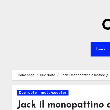
Passa
al
contenuto
C
Home
Homepage
Due ruote
Jack il monopattino a motore (el
Due ruote
moto/scooter
Jack il monopattino a