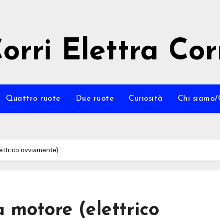
orri Elettra Cor
Quattro ruote
Due ruote
Curiosità
Chi siamo/
ettrico ovviamente)
 motore (elettrico