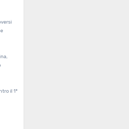
versi
le
ina,
o
tro il 1°