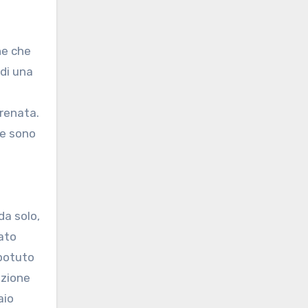
he che
 di una
frenata.
te sono
da solo,
ato
 potuto
azione
aio