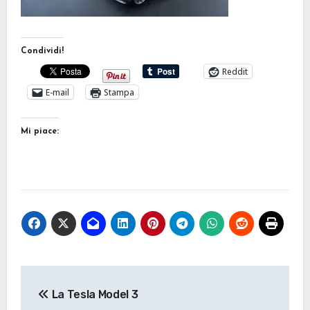
Condividi!
Reddit
E-mail
Stampa
Mi piace:
Navigazione
La Tesla Model 3
articoli