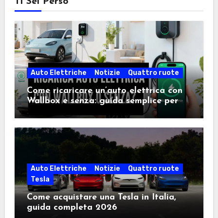
Ti Sei Perso
Auto Elettriche
Notizie
Quattro ruote
Come ricaricare un’auto elettrica con
Wallbox e senza: guida semplice per
scegliere la soluzione giusta
Auto Elettriche
Notizie
Quattro ruote
Tesla
Come acquistare una Tesla in Italia,
guida completa 2026