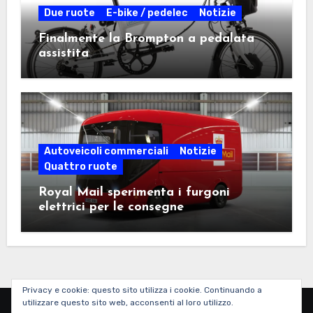
Due ruote
E-bike / pedelec
Notizie
Finalmente la Brompton a pedalata
assistita
Autoveicoli commerciali
Notizie
Quattro ruote
Royal Mail sperimenta i furgoni
elettrici per le consegne
Privacy e cookie: questo sito utilizza i cookie. Continuando a
utilizzare questo sito web, acconsenti al loro utilizzo.