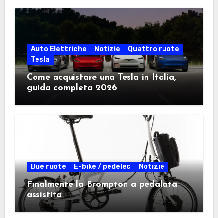
Auto Elettriche
Notizie
Quattro ruote
Tesla
Come acquistare una Tesla in Italia,
guida completa 2026
Due ruote
E-bike / pedelec
Notizie
Finalmente la Brompton a pedalata
assistita