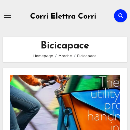
Passa
al
Corri Elettra Corri
contenuto
Bicicapace
Homepage
Marche
Bicicapace