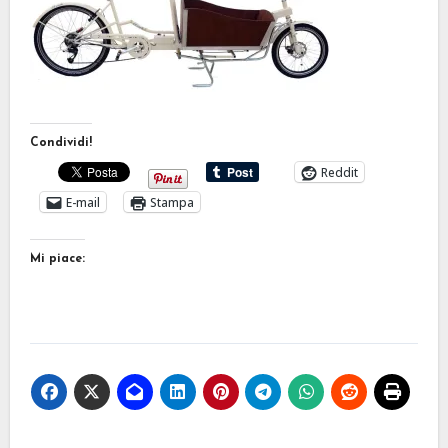
Condividi!
Reddit
E-mail
Stampa
Mi piace: