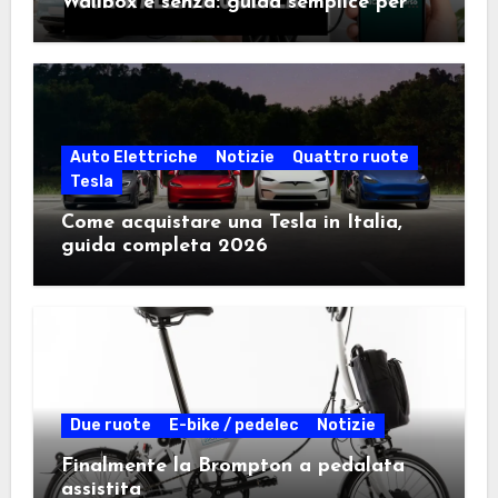
Wallbox e senza: guida semplice per
scegliere la soluzione giusta
Auto Elettriche
Notizie
Quattro ruote
Tesla
Come acquistare una Tesla in Italia,
guida completa 2026
Due ruote
E-bike / pedelec
Notizie
Finalmente la Brompton a pedalata
assistita